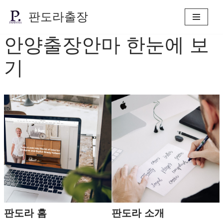
판도라출장
콘
안양출장안마 한눈에 보
텐
츠
기
로
건
너
뛰
기
판도라 홈
판도라 소개